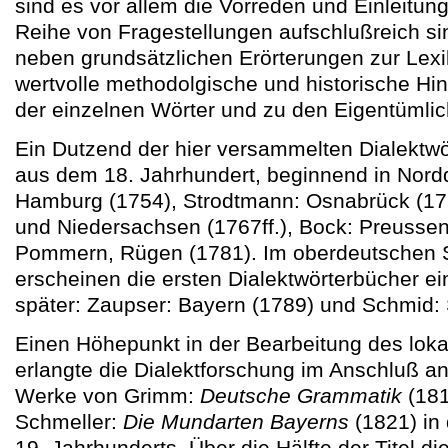
sind es vor allem die Vorreden und Einleitung
Reihe von Fragestellungen aufschlußreich sin
neben grundsätzlichen Erörterungen zur Lex
wertvolle methodolgische und historische Hi
der einzelnen Wörter und zu den Eigentümlich
Ein Dutzend der hier versammelten Dialektw
aus dem 18. Jahrhundert, beginnend in Nord
Hamburg (1754), Strodtmann: Osnabrück (175
und Niedersachsen (1767ff.), Bock: Preussen
Pommern, Rügen (1781). Im oberdeutschen
erscheinen die ersten Dialektwörterbücher e
später: Zaupser: Bayern (1789) und Schmid:
Einen Höhepunkt in der Bearbeitung des lok
erlangte die Dialektforschung im Anschluß 
Werke von Grimm:
Deutsche Grammatik
(181
Schmeller:
Die Mundarten Bayerns
(1821) in 
19. Jahrhunderts. Über die Hälfte der Titel d