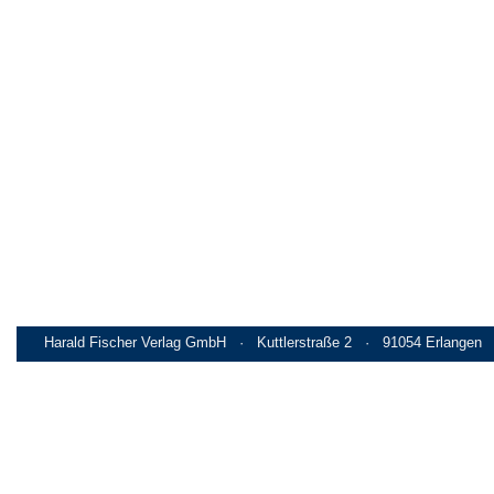
Harald Fischer Verlag GmbH · Kuttlerstraße 2 · 91054 Erlangen