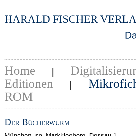
HARALD FISCHER VERL
Da
Home
Digitalisieru
|
Editionen
Mikrofic
|
ROM
Der Bücherwurm
München, sp. Markkleeberg, Dessau 1.