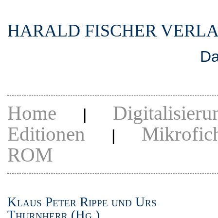
HARALD FISCHER VERL
Da
Home
Digitalisieru
|
Editionen
Mikrofic
|
ROM
Klaus Peter Rippe und Urs
Thurnherr (Hg.)