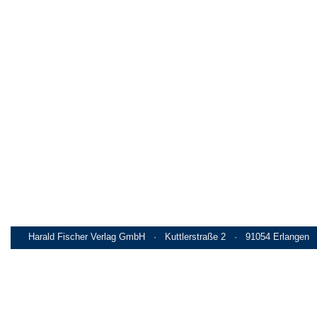
Harald Fischer Verlag GmbH · Kuttlerstraße 2 · 91054 Erlangen